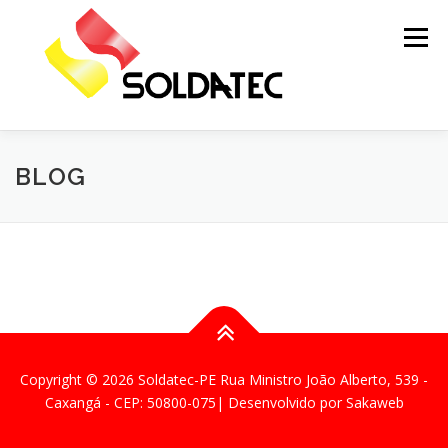
Menu
QUEM SOMOS
FORNECEDORES
NOTÍCIAS
BLOG
SERVIÇOS E LOCAÇÃO
FALE CONOSCO
Copyright © 2026 Soldatec-PE
Rua Ministro João Alberto, 539 -
Caxangá - CEP: 50800-075
| Desenvolvido por
Sakaweb